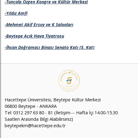
-Tunçalp Özgen Kongre ve Kültür Merkezi
-Yıldız Amfi
-Mehmet Akif Ersoy ve K Salonları
-Beytepe Açık Hava Tiyatrosu
-İhsan Doğramacı Binası Senato Katı (5. Kat)
Hacettepe Üniversitesi, Beytepe Kültür Merkezi
06800 Beytepe - ANKARA
Tel: 0312 297 63 80 - 81 (İletişim--- Hafta İçi 14.00-15.30
Saatleri Arasında Bilgi Alabilirsiniz)
beytepekm@hacettepe.edu.tr